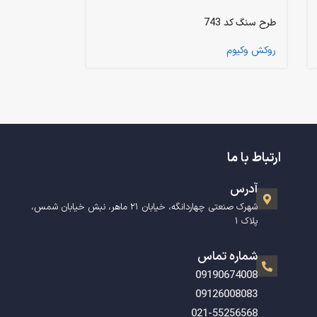
طرح سنگ کد 743
روکش وکیوم
ارتباط با ما
آدرس
شهرک صنعتی چهاردانگه، خیابان ۲۱ ماهر، نبش خیابان شمس،
پلاک ۱
شماره تماس
09190674008
09126008083
021-55256568