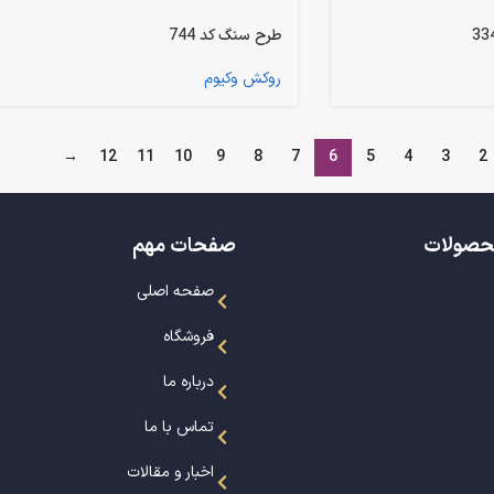
طرح سنگ کد 744
روکش وکیوم
→
12
11
10
9
8
7
6
5
4
3
2
حصولات
صفحات مهم
صفحه اصلی
فروشگاه
درباره ما
تماس با ما
اخبار و مقالات