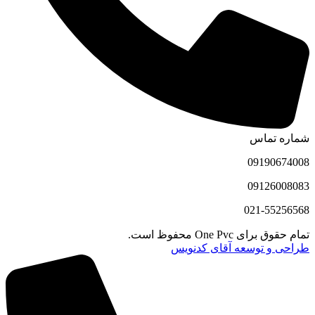
شماره تماس
09190674008
09126008083
021-55256568
تمام حقوق برای One Pvc محفوظ است.
طراحی و توسعه آقای کدنویس