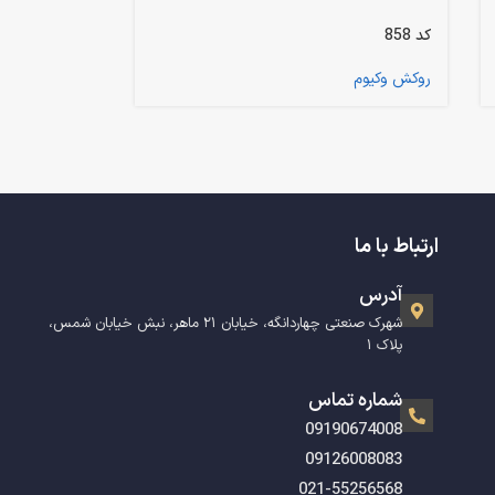
کد 858
روکش وکیوم
ارتباط با ما
آدرس
شهرک صنعتی چهاردانگه، خیابان ۲۱ ماهر، نبش خیابان شمس،
پلاک ۱
شماره تماس
09190674008
09126008083
021-55256568