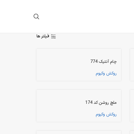
فیلتر ها
چام آنتیک 774
روکش وکیوم
ملچ روشن کد 174
روکش وکیوم