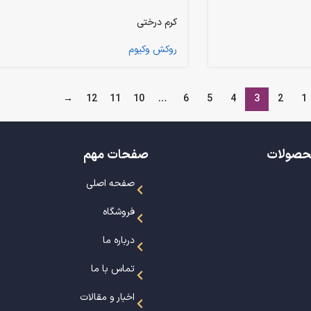
کرم درختی
روکش وکیوم
→
12
11
10
…
6
5
4
3
2
1
حصولات
صفحات مهم
صفحه اصلی
فروشگاه
درباره ما
تماس با ما
اخبار و مقالات