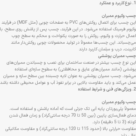
1. نوع کاربرد و عملکرد
چسب وکیوم ممبران
این چسب برای اتصال روکش‌های PVC به صفحات چوبی (مثل MDF) در فرآیند
وکیوم فرمینگ استفاده می‌شود. در این فرآیند، چسب پس از پاشش روی سطح، با
اعمال حرارت و وکیوم، روکش را به صورت یکنواخت و محکم به سطح چوب
می‌چسباند. این چسب‌ها معمولاً در تولید محصولات چوبی روکش‌دار مانند
کابینت، درب و مبلمان کاربرد دارند
چسب ممبران پوششی
این نوع چسب بیشتر در صنعت ساختمان برای نصب و چسباندن ممبران‌های
پوششی (مانند ممبران‌های عایق و محافظتی) به سطوح سازه‌ای استفاده
می‌شود. چسب ممبران پوششی به عنوان لایه چسبنده بین سطح سازه و ممبران
عمل می‌کند و باید مقاومت بالایی در برابر نفوذ آب و عوامل محیطی داشته باشد
2. ویژگی‌های فنی و شرایط استفاده
چسب وکیوم ممبران
معمولاً پلی‌یورتان پایه آبی تک جزئی است که آماده پاشش و استفاده است.
دمای فعال‌سازی پایین (بین 50 تا 70 درجه سانتی‌گراد) و زمان فعال شدن
کوتاه (3 تا 5 دقیقه) دارد.
مقاومت حرارتی بالا (حدود 115 تا 120 درجه سانتی‌گراد) و مقاومت مکانیکی
عالی دارد.