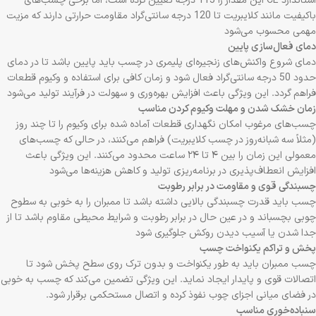
استاندارد CE این مقدار را 115 درجه تعیین کرده است، اما برخی چسب‌های
باکیفیت مانند کلایبریت تا 120 درجه سانتی‌گراد مقاومت حرارتی دارند که مزیت
مهمی محسوب می‌شود
دمای فعال‌سازی پایین
دمای شروع واکنش‌های زنجیره‌ای پلیمری در چسب باید پایین باشد تا در دمای
حدود 50 درجه سانتی‌گراد فعال شود و زمان کافی برای استفاده و وکیوم قطعات
فراهم گردد. این ویژگی باعث افزایش بهره‌وری و سهولت در فرآیند تولید می‌شود
زمان خشک شدن و مهلت وکیوم کردن مناسب
چسب‌های مرغوب امکان نگهداری قطعات آماده شده برای وکیوم را تا چند روز
(مثلاً سه شبانه‌روز در چسب کلایبریت) فراهم می‌کنند، در حالی که چسب‌های
معمولی این زمان را بین ۴ تا ۲۴ ساعت محدود می‌کنند. این ویژگی باعث
افزایش انعطاف‌پذیری در برنامه‌ریزی تولید و کاهش هزینه‌ها می‌شود
چسبندگی قوی و مقاومت در برابر رطوبت
چسب باید قدرت چسبندگی بالایی داشته باشد تا ممبران را به خوبی به سطوح
چوبی بچسباند و در عین حال در برابر رطوبت و شرایط محیطی مقاوم باشد تا از
جدا شدن یا آسیب دیدن روکش جلوگیری شود
پخش و تراکم یکنواخت چسب
چسب ممبران باید به طور یکنواخت و بدون ترک روی سطح پخش شود تا
اتصالات قوی و پایدار ایجاد نماید. این ویژگی تضمین می‌کند که چسب به خوبی
در فضای میانی اجزای چوب نفوذ کرده و اتصال مستحکمی برقرار شود.
سنباده‌خوری مناسب