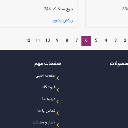
طرح سنگ کد 744
روکش وکیوم
→
12
11
10
9
8
7
6
5
4
3
2
حصولات
صفحات مهم
صفحه اصلی
فروشگاه
درباره ما
تماس با ما
اخبار و مقالات