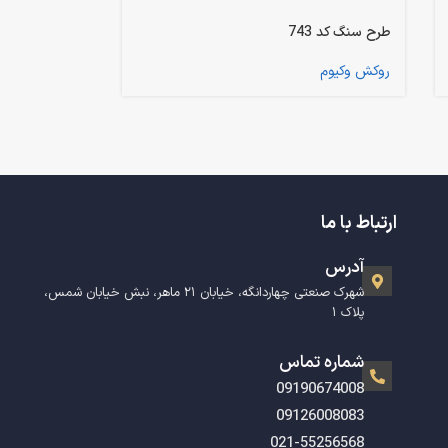
طرح سنگ کد 743
روکش وکیوم
ارتباط با ما
آدرس
شهرک صنعتی چهاردانگه، خیابان ۲۱ ماهر، نبش خیابان شمس،
پلاک ۱
شماره تماس
09190674008
09126008083
021-55256568