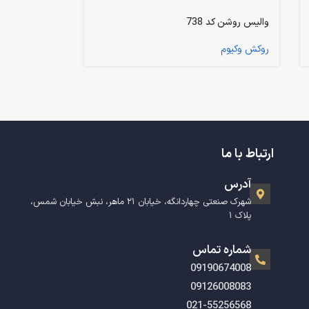
والیس روشن کد 738
روکش وکیوم
ارتباط با ما
آدرس
شهرک صنعتی چهاردانگه، خیابان ۲۱ ماهر، نبش خیابان شمس،
پلاک ۱
شماره تماس
09190674008
09126008083
021-55256568