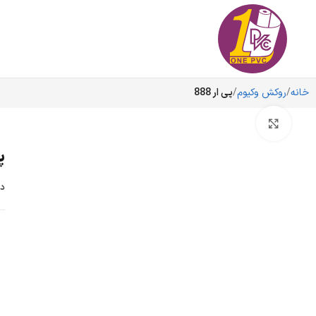
خانه
روکش وکیوم
پی ار 888
برای بزرگنمایی کلیک کنید
پی
دس