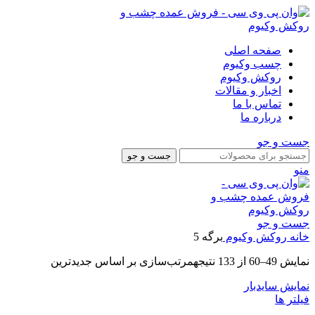
صفحه اصلی
چسب وکیوم
روکش وکیوم
اخبار و مقالات
تماس با ما
درباره ما
جست و جو
جست و جو
منو
جست و جو
خانه
روکش وکیوم
برگه 5
نمایش 49–60 از 133 نتیجه
مرتب‌سازی بر اساس جدیدترین
نمایش سایدبار
فیلتر ها